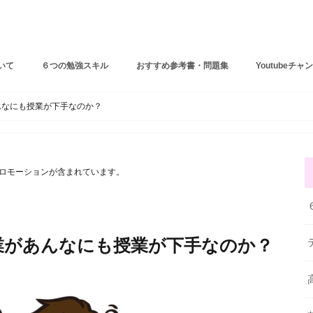
しょーりの勉強テクニック
いて
６つの勉強スキル
おすすめ参考書・問題集
Youtubeチャ
６つの勉強スキル
テスト・受験対策
苦手克服法
んなにも授業が下手なのか？
ロモーションが含まれています。
業があんなにも授業が下手なのか？