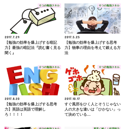
６つの勉強スキル
６つの勉強スキル
2017.7.29
2017.5.25
【勉強の効率を爆上げする暗記
【勉強の効率を爆上げする思考
力】最強の暗記法『読む書く見る
力】物事の理由を考えて鍛える方
聞く』
法
６つの勉強スキル
６つの勉強スキル
2017.8.20
2017.10.17
【勉強の効率を爆上げする思考
すぐ風邪をひく人とそうじゃない
力】英語は英語で理解し
人の大きな違いは「ひかない」っ
ろ！！！！
て決めている…
６つの勉強スキル
素早く解く！処理能力