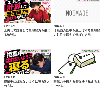
2017.5.13
2017.6.8
工夫して計算して処理能力を鍛え
【勉強の効率を爆上げする処理能
る勉強法
力】目を鍛えて伸ばす方法
効率を落とさない！管理能力
６つの勉強スキル
2018.8.19
2017.4.11
授業中にばれないように寝る5つ
暗記力を鍛える勉強法『覚えるま
の方法
でやる』