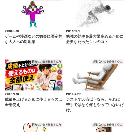
2018.3.10
2017.11.9
ゲームや漫画などの娯楽に否定的
勉強の効率を最大限高めるために
な大人への対応策
必要なたった１つのコト
折れない心を作る！心力
折れない心を作る！心力
2017.9.18
2018.4.22
成績を上げるために使えるものは
テストで50点以下なら、それは
全部使え
苦手ではなく何もやっていないだ
け。
折れない心を作る！心力
折れない心を作る！心力