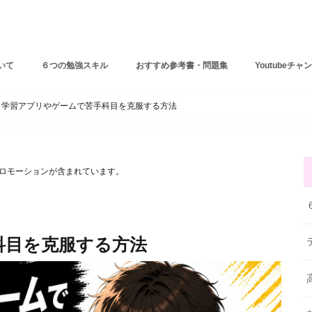
しょーりの勉強テクニック
いて
６つの勉強スキル
おすすめ参考書・問題集
Youtubeチャ
６つの勉強スキル
テスト・受験対策
苦手克服法
学習アプリやゲームで苦手科目を克服する方法
ロモーションが含まれています。
科目を克服する方法