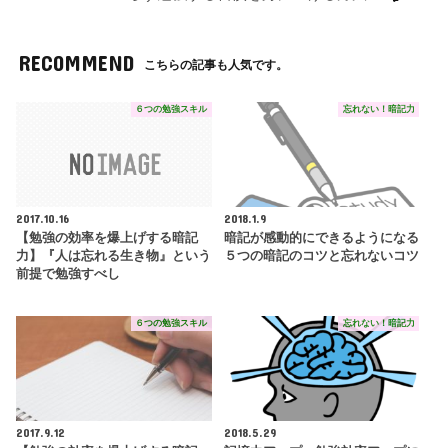
RECOMMEND
こちらの記事も人気です。
６つの勉強スキル
忘れない！暗記力
2017.10.16
2018.1.9
【勉強の効率を爆上げする暗記
暗記が感動的にできるようになる
力】『人は忘れる生き物』という
５つの暗記のコツと忘れないコツ
前提で勉強すべし
６つの勉強スキル
忘れない！暗記力
2017.9.12
2018.5.29