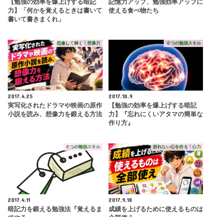
【勉強の効率を爆上げする暗記
記憶力アップ、勉強効率アップに
力】「何かを覚えるときは書いて
使える食べ物たち
書いて書きまくれ」
想像して解く！想像力
６つの勉強スキル
2017.4.25
2017.10.9
実写化されたドラマや映画の原作
【勉強の効率を爆上げする暗記
小説を読み、想像力を鍛える方法
力】『忘れにくいアタマの簡単な
作り方』
６つの勉強スキル
折れない心を作る！心力
2017.4.11
2017.9.18
暗記力を鍛える勉強法『覚えるま
成績を上げるために使えるものは